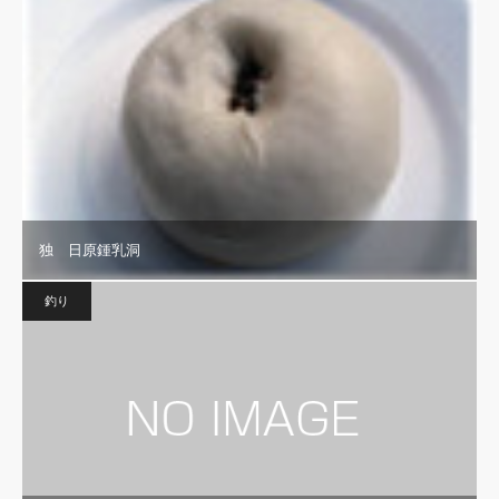
独 日原鍾乳洞
釣り