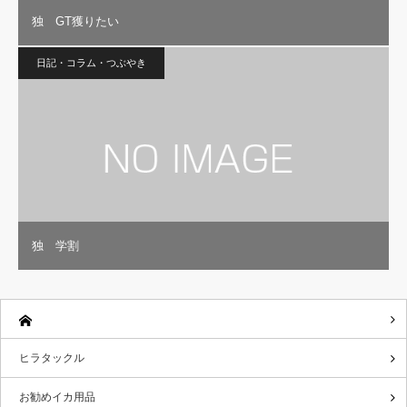
独 GT獲りたい
日記・コラム・つぶやき
独 学割
ヒラタックル
お勧めイカ用品