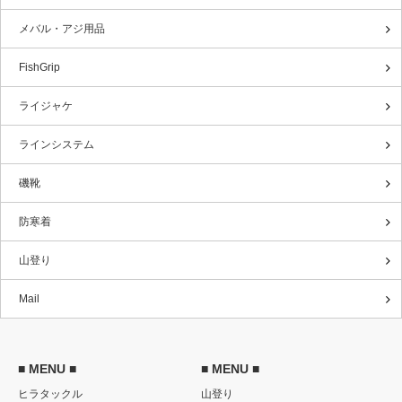
メバル・アジ用品
FishGrip
ライジャケ
ラインシステム
磯靴
防寒着
山登り
Mail
■ MENU ■
■ MENU ■
ヒラタックル
山登り