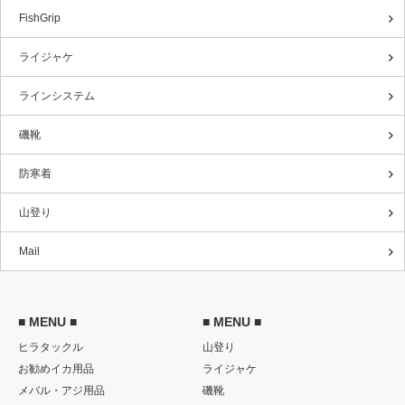
FishGrip
ライジャケ
ラインシステム
磯靴
防寒着
山登り
Mail
■ MENU ■
■ MENU ■
ヒラタックル
山登り
お勧めイカ用品
ライジャケ
メバル・アジ用品
磯靴