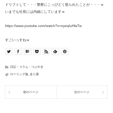
ドリフトして・・・警察にこっぴどく怒られたことが・・・ｗ
いまでも社長には内緒にしていますｗ
httpv://www.youtube.com/watch?v=nyeqIuHlaTw
すごいっすねｗ
日記・コラム・つぶやき
ローリング族
,
走り屋
前のページ
次のページ