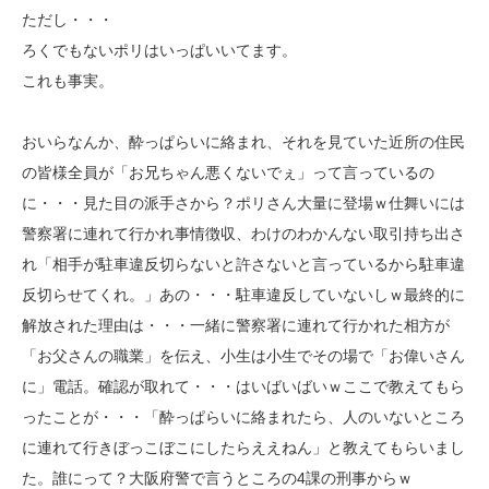
ただし・・・
ろくでもないポリはいっぱいいてます。
これも事実。
おいらなんか、酔っぱらいに絡まれ、それを見ていた近所の住民
の皆様全員が「お兄ちゃん悪くないでぇ」って言っているの
に・・・見た目の派手さから？ポリさん大量に登場ｗ仕舞いには
警察署に連れて行かれ事情徴収、わけのわかんない取引持ち出さ
れ「相手が駐車違反切らないと許さないと言っているから駐車違
反切らせてくれ。」あの・・・駐車違反していないしｗ最終的に
解放された理由は・・・一緒に警察署に連れて行かれた相方が
「お父さんの職業」を伝え、小生は小生でその場で「お偉いさん
に」電話。確認が取れて・・・はいばいばいｗここで教えてもら
ったことが・・・「酔っぱらいに絡まれたら、人のいないところ
に連れて行きぼっこぼこにしたらええねん」と教えてもらいまし
た。誰にって？大阪府警で言うところの4課の刑事からｗ