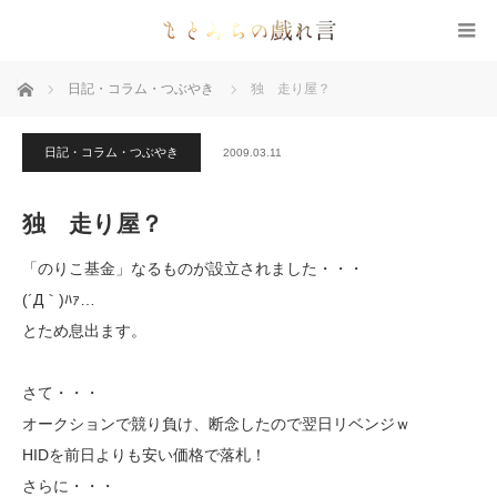
ホーム
日記・コラム・つぶやき
独 走り屋？
日記・コラム・つぶやき
2009.03.11
独 走り屋？
「のりこ基金」なるものが設立されました・・・
(´Д｀)ﾊｧ…
とため息出ます。
さて・・・
オークションで競り負け、断念したので翌日リベンジｗ
HIDを前日よりも安い価格で落札！
さらに・・・