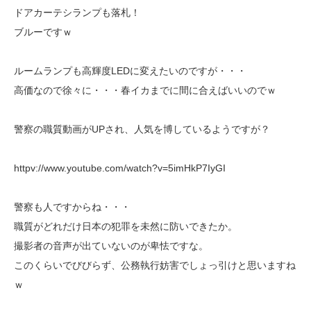
ドアカーテシランプも落札！
ブルーですｗ
ルームランプも高輝度LEDに変えたいのですが・・・
高価なので徐々に・・・春イカまでに間に合えばいいのでｗ
警察の職質動画がUPされ、人気を博しているようですが？
httpv://www.youtube.com/watch?v=5imHkP7IyGI
警察も人ですからね・・・
職質がどれだけ日本の犯罪を未然に防いできたか。
撮影者の音声が出ていないのが卑怯ですな。
このくらいでびびらず、公務執行妨害でしょっ引けと思いますね
ｗ