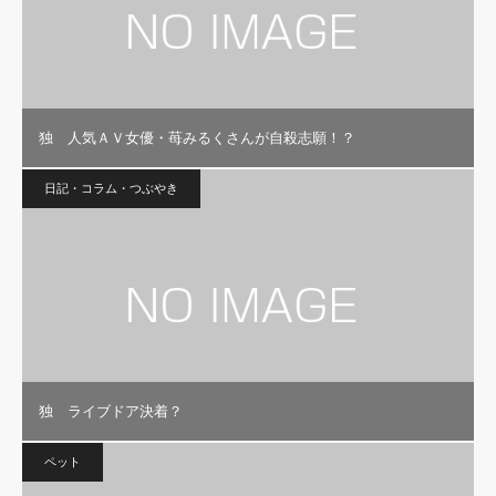
独 人気ＡＶ女優・苺みるくさんが自殺志願！？
日記・コラム・つぶやき
独 ライブドア決着？
ペット