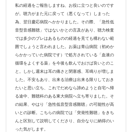
私の経過をご報告しますね、お役に立つと良いのです
が。聴力がまた元に戻って（悪くなって）しまった
為、翌日慶応病院へかかりました。その際、「急性低
音型音感難聴」ではないかとの言及があり、聴力検査
では多少のブレはあるものの経過を見ても構わない範
囲でしょうと言われました。お薬は青山病院（初めか
らかかっていた病院です）で処方されている「血液の
循環をよくする薬」を今後も飲んでおけば良いとのこ
と。しかし週末は耳の痛さと閉塞感、耳鳴りが増しま
した。不安もあり、出来る治療は出来る限りしておき
たいと思い立ち、これでだめなら諦めようと自宅へ帰
る途中、難聴科のある東大病院へ立ち寄りました。そ
の結果、やはり「急性低音型音感難聴」の可能性が高
いとの診断。こちらの病院では「突発性難聴」をきち
んと区別して説明してくださり、自分なりに納得のい
った気がします。