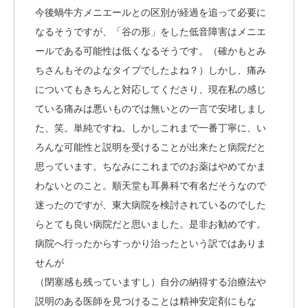
今後蝸牛方メニエールとの区別が経過を追って必要に
なるそうですが、「谷の形」をした低音障害はメニエ
ールである可能性は低くなるそうです。（確かもとみ
ちさんもそのよなタイプでしたよね？）しかし、痛み
についてもきちんと対応してくださり、現在私の感じ
ている痛みは悪いものでは無いとの一言で安堵しまし
た、笑。単純ですね。しかしこれまで一番丁寧に、い
ろんな可能性と説明を受けることが出来たと病院だと
思っています。ちなみにこれまでのお薬はやめてかま
わないとのこと。順天堂も耳鼻科で有名だそうなので
迷ったのですが、東大病院を検討されているのでした
らとても良い病院だと思いました。是非お勧めです。
病院へ行ったからすっかり治ったという訳ではありま
せんが
（閉塞感も残っていますし）自分の納得する治療法や
説明のある医師を見つけることは精神安定剤にもな