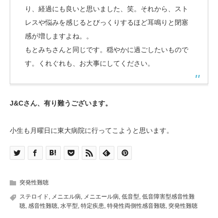
り、経過にも良いと思いました、笑。それから、スト
レスや悩みを感じるとびっくりするほど耳鳴りと閉塞
感が増しますよね。。
もとみちさんと同じです。穏やかに過ごしたいもので
す。くれぐれも、お大事にしてください。
J&Cさん、有り難うございます。
小生も月曜日に東大病院に行ってこようと思います。
突発性難聴
ステロイド
,
メニエル病
,
メニエール病
,
低音型
,
低音障害型感音性難
聴
,
感音性難聴
,
水平型
,
特定疾患
,
特発性両側性感音難聴
,
突発性難聴