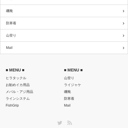
磯靴
防寒着
山登り
Mail
■ MENU ■
■ MENU ■
ヒラタックル
山登り
お勧めイカ用品
ライジャケ
メバル・アジ用品
磯靴
ラインシステム
防寒着
FishGrip
Mail
Twitter
RSS