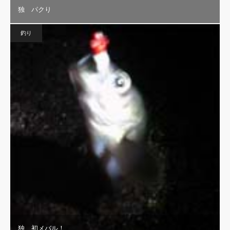
独 パクり
釣り
独 初メバル！