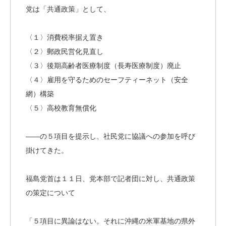
党は「共通政策」として、
〈１〉消費税率据え置き
〈２〉郵政民営化見直し
〈３〉後期高齢者医療制度（長寿医療制度）廃止
〈４〉雇用を守るためのセーフティーネット（安全
網）構築
〈５〉高校教育無償化
――の５項目を提示し、社民党に協議への参加を呼び
掛けてきた。
福島党首は１１日、党本部で記者団に対し、共通政策
の策定について
「５項目に異論はない。それに沖縄の米軍基地の県外