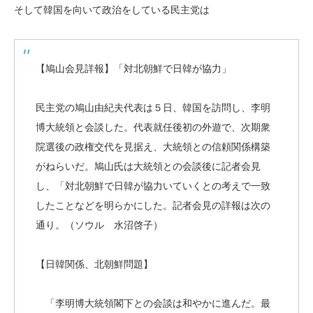
そして韓国を向いて政治をしている民主党は
【鳩山会見詳報】「対北朝鮮で日韓が協力」
民主党の鳩山由紀夫代表は５日、韓国を訪問し、李明
博大統領と会談した。代表就任後初の外遊で、次期衆
院選後の政権交代を見据え、大統領との信頼関係構築
がねらいだ。鳩山氏は大統領との会談後に記者会見
し、「対北朝鮮で日韓が協力いていくとの考えで一致
したことなどを明らかにした。記者会見の詳報は次の
通り。（ソウル 水沼啓子）
【日韓関係、北朝鮮問題】
「李明博大統領閣下との会談は和やかに進んだ。最