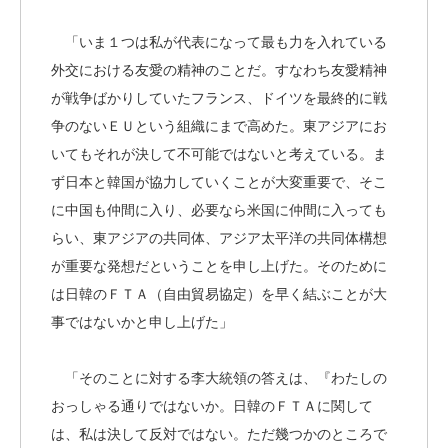
「いま１つは私が代表になって最も力を入れている
外交における友愛の精神のことだ。すなわち友愛精神
が戦争ばかりしていたフランス、ドイツを最終的に戦
争のないＥＵという組織にまで高めた。東アジアにお
いてもそれが決して不可能ではないと考えている。ま
ず日本と韓国が協力していくことが大変重要で、そこ
に中国も仲間に入り、必要なら米国に仲間に入っても
らい、東アジアの共同体、アジア太平洋の共同体構想
が重要な発想だということを申し上げた。そのために
は日韓のＦＴＡ（自由貿易協定）を早く結ぶことが大
事ではないかと申し上げた」
「そのことに対する李大統領の答えは、『わたしの
おっしゃる通りではないか。日韓のＦＴＡに関して
は、私は決して反対ではない。ただ幾つかのところで