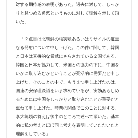
対する期待感の表明があった。過去に対して、しっか
りと見つめる勇気というものに対して理解を示して頂
いた」
「２点目は北朝鮮の核実験あるいはミサイルの度重
なる発射について申し上げた。この件に関して、韓国
と日本は直接的な脅威にさらされている２国である、
韓国と日本が協力して、米国との協力の下に、中国を
いかに取り込むかということが死活的に需要だと申し
上げた。そのことの中で、もう１つ申し上げたのは、
国連の安保理決議をいま求めているが、実効あらしめ
るためには中国をしっかりと取り込むことが重要だと
重ねて申し上げた。時間の関係でこのことに対する、
李大統領の答えは後半のところで述べて頂いた。基本
的に私の考えとほぼ同じ考えを表明していただいたと
理解をしている」