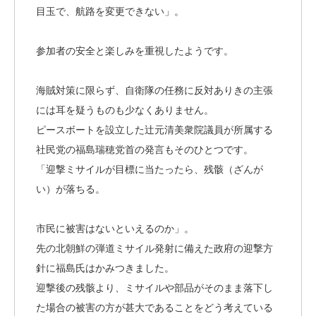
目玉で、航路を変更できない」。
参加者の安全と楽しみを重視したようです。
海賊対策に限らず、自衛隊の任務に反対ありきの主張
には耳を疑うものも少なくありません。
ピースボートを設立した辻元清美衆院議員が所属する
社民党の福島瑞穂党首の発言もそのひとつです。
「迎撃ミサイルが目標に当たったら、残骸（ざんが
い）が落ちる。
市民に被害はないといえるのか」。
先の北朝鮮の弾道ミサイル発射に備えた政府の迎撃方
針に福島氏はかみつきました。
迎撃後の残骸より、ミサイルや部品がそのまま落下し
た場合の被害の方が甚大であることをどう考えている