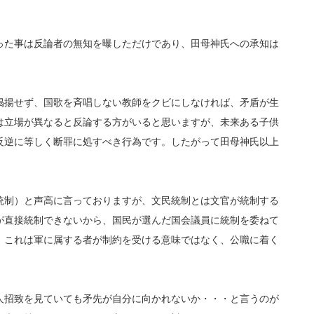
った事は反論者の無知を曝しただけであり、田母神氏への承知は
掲揚せず、国歌を斉唱しない教師をクビにしなければ、矛盾が生
は立場が異なると反論する方がいると思いますが、未来ある子供
反逆に等しく断罪に処すべき行為です。したがって田母神氏以上
統制）と声高に言っておりますが、文民統制とは文官が統制する
が直接統制できないから、国民が選んだ国会議員に統制を委ねて
。これは軍に属する者が制約を受ける意味ではなく、公職に着く
人招致を見ていても矛先が自分に向かれないか・・・と言うのが