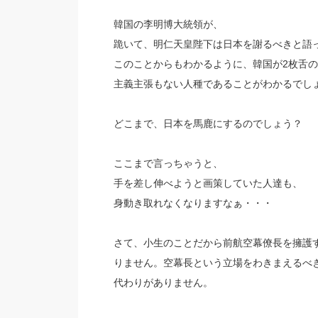
韓国の李明博大統領が、
跪いて、明仁天皇陛下は日本を謝るべきと語
このことからもわかるように、韓国が2枚舌
主義主張もない人種であることがわかるでし
どこまで、日本を馬鹿にするのでしょう？
ここまで言っちゃうと、
手を差し伸べようと画策していた人達も、
身動き取れなくなりますなぁ・・・
さて、小生のことだから前航空幕僚長を擁護
りません。空幕長という立場をわきまえるべ
代わりがありません。