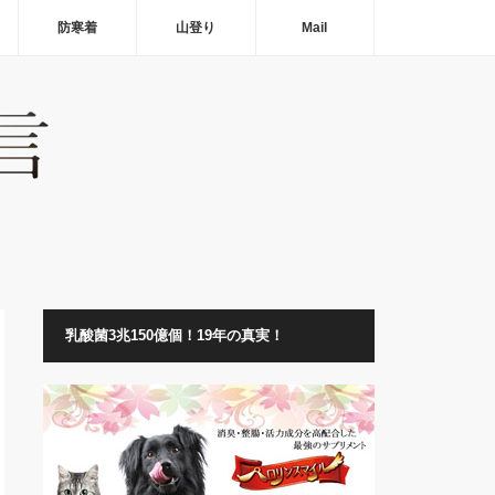
防寒着
山登り
Mail
乳酸菌3兆150億個！19年の真実！