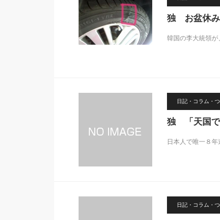
独 お盆休み
韓国の李大統領が
日記・コラム・つ
独 「天国で
日本人で唯一８年
日記・コラム・つ