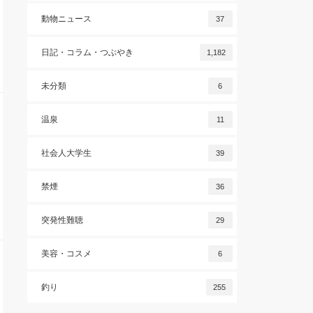
動物ニュース
37
日記・コラム・つぶやき
1,182
未分類
6
温泉
11
社会人大学生
39
禁煙
36
突発性難聴
29
美容・コスメ
6
釣り
255