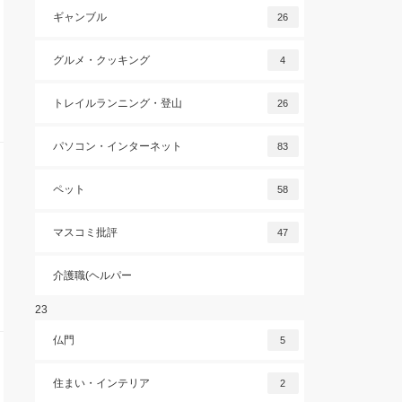
ギャンブル
26
グルメ・クッキング
4
トレイルランニング・登山
26
パソコン・インターネット
83
ペット
58
マスコミ批評
47
介護職(ヘルパー
23
仏門
5
住まい・インテリア
2