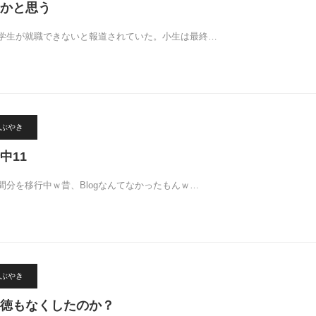
かと思う
学生が就職できないと報道されていた。小生は最終…
ぶやき
中11
間分を移行中ｗ昔、Blogなんてなかったもんｗ…
ぶやき
徳もなくしたのか？