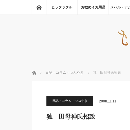
ホーム
ヒラタックル
お勧めイカ用品
メバル・ア
ホーム
日記・コラム・つぶやき
独 田母神氏招致
日記・コラム・つぶやき
2008.11.11
独 田母神氏招致