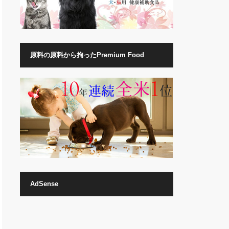
原料の原料から拘ったPremium Food
AdSense