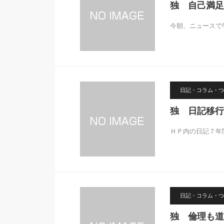
独 自己満足
今朝、ニュースで
日記・コラム・つ
独 日記移行
ＨＰ内の日記７年
日記・コラム・つ
独 倫理も道