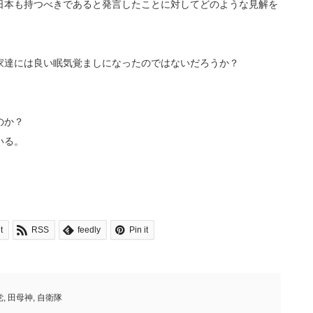
日本も持つべきであると発言したことに対してどのような見解を
家達には良い眠気覚ましになったのではないだろうか？
のか？
いる。
t
RSS
feedly
Pin it
党
,
田母神
,
自衛隊