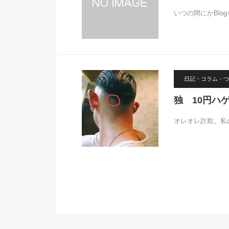
いつの間にかBlo
日記・コラム・つ
独 10円ハ
オレオレ詐欺。私