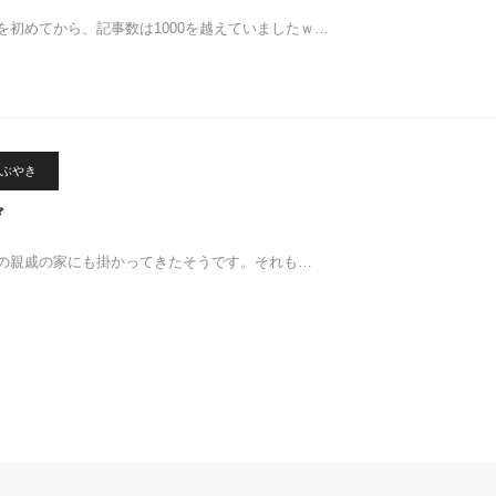
gを初めてから、記事数は1000を越えていましたｗ…
ぶやき
ゲ
の親戚の家にも掛かってきたそうです。それも…