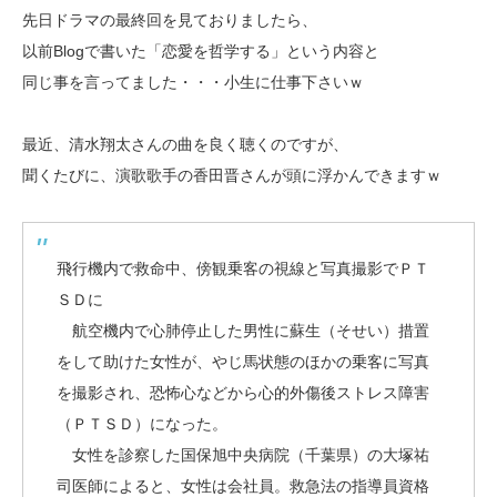
先日ドラマの最終回を見ておりましたら、
以前Blogで書いた「恋愛を哲学する」という内容と
同じ事を言ってました・・・小生に仕事下さいｗ
最近、清水翔太さんの曲を良く聴くのですが、
聞くたびに、演歌歌手の香田晋さんが頭に浮かんできますｗ
飛行機内で救命中、傍観乗客の視線と写真撮影でＰＴ
ＳＤに
航空機内で心肺停止した男性に蘇生（そせい）措置
をして助けた女性が、やじ馬状態のほかの乗客に写真
を撮影され、恐怖心などから心的外傷後ストレス障害
（ＰＴＳＤ）になった。
女性を診察した国保旭中央病院（千葉県）の大塚祐
司医師によると、女性は会社員。救急法の指導員資格