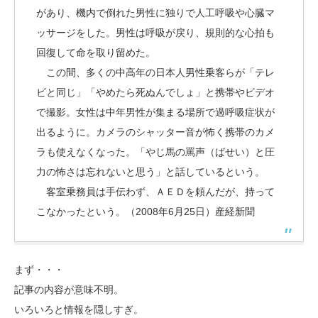
があり、機内で倒れた男性に独りで人工呼吸や心臓マ
ッサージをした。男性は呼吸が戻り、規則的な心拍も
回復して命を取り留めた。
この間、多くの中高年の日本人男性乗客らが「テレ
ビと同じ」「やめたら死ぬんでしょ」と携帯やビデオ
で撮影。女性は中年男性が集まる場所で過呼吸症状が
出るように。カメラのシャッター音が怖く携帯のカメ
ラも使えなくなった。「やじ馬の罵声（ばせい）と圧
力の怖さは忘れないと思う」と話しているという。
客室乗務員は手伝わず、ＡＥＤを頼んだが、持って
こなかったという。（2008年6月25日）産経新聞
まず・・・
記事の内容が意味不明。
いろいろと情報を隠しすぎ。