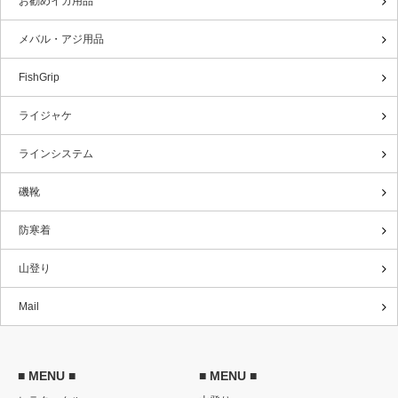
お勧めイカ用品
メバル・アジ用品
FishGrip
ライジャケ
ラインシステム
磯靴
防寒着
山登り
Mail
■ MENU ■
■ MENU ■