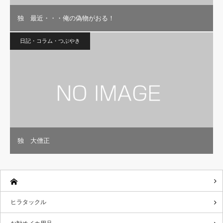
独 最近・・・俺の偽物がおる！
日記・コラム・つぶやき
独 大僧正
ヒラタックル