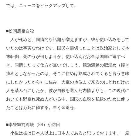
では、ニュースをピックアップして。
■松岡農相自殺
人が死ぬと、同情的な話題が増えますが、彼が使い込みをして
いたのは事実なわけです。国民を裏切ったことは政治家として本
末転倒、死のうが何しようが、使い込んだお金は国庫に返すべ
き。同情したって仕方が無いでしょう、魑魅魍魎の肥溜め（掃き
溜めとしなかったのは、そこに住めば熟成されてくると言う意味
にしたかったから）に住み、大臣の地位まで来るのにどれだけの
人を踏み台にしたか、彼が自殺を選んだ内情よりも、この現代に
おいても野垂れ死ぬ人がいる中、国民の血税を私欲のために使っ
たことは万死に値する。早く金返せ。
■李登輝前総統（84）が訪日
小生は彼は日本人以上に日本人であると思っております。一度