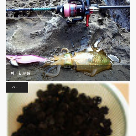
独 初烏賊
ペット