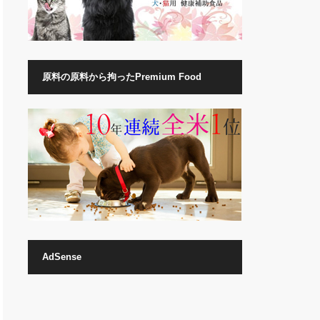
原料の原料から拘ったPremium Food
AdSense