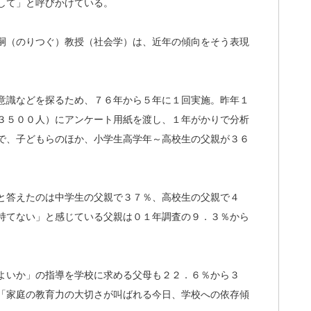
して」と呼びかけている。
嗣（のりつぐ）教授（社会学）は、近年の傾向をそう表現
意識などを探るため、７６年から５年に１回実施。昨年１
３５００人）にアンケート用紙を渡し、１年がかりで分析
で、子どもらのほか、小学生高学年～高校生の父親が３６
と答えたのは中学生の父親で３７％、高校生の父親で４
持てない」と感じている父親は０１年調査の９．３％から
よいか」の指導を学校に求める父母も２２．６％から３
「家庭の教育力の大切さが叫ばれる今日、学校への依存傾