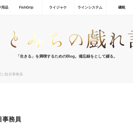
ジ用品
FishGrip
ライジャケ
ラインシステム
磯靴
「生きる」を満喫するためのBlog。備忘録をとして綴る。
父に駄目事務員
目事務員