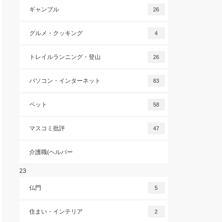
ギャンブル
26
グルメ・クッキング
4
トレイルランニング・登山
26
パソコン・インターネット
83
ペット
58
マスコミ批評
47
介護職(ヘルパー
23
仏門
5
住まい・インテリア
2