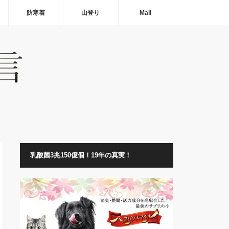
防寒着
山登り
Mail
乳酸菌3兆150億個！19年の真実！