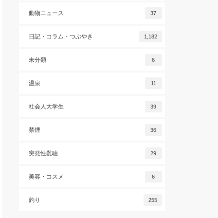
動物ニュース
37
日記・コラム・つぶやき
1,182
未分類
6
温泉
11
社会人大学生
39
禁煙
36
突発性難聴
29
美容・コスメ
6
釣り
255