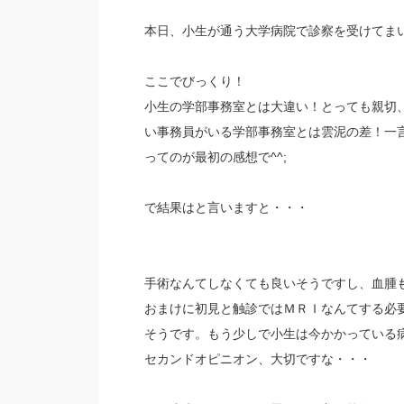
本日、小生が通う大学病院で診察を受けてま
ここでびっくり！
小生の学部事務室とは大違い！とっても親切
い事務員がいる学部事務室とは雲泥の差！一
ってのが最初の感想で^^;
で結果はと言いますと・・・
手術なんてしなくても良いそうですし、血腫
おまけに初見と触診ではＭＲＩなんてする必
そうです。もう少しで小生は今かかっている
セカンドオピニオン、大切ですな・・・