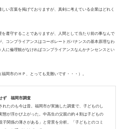
難しい言葉を掲げておりますが、真剣に考えている企業はどれく
理を遵守することでありますが、人間として当たり前の事なんで
が、コンプライアンスはコーポレートガバナンスの基本原理なわ
々人に倫理観がなければコンプライアンスなんかナンセンスとい
（福岡市のＨＰ、とっても見難いです・・・）。
せず 福岡市調査
されたのも今は昔。福岡市が実施した調査で、子どものし
実態が浮かび上がった。中高生の父親の約４割は子どもの
親子関係の薄さがある」と背景を分析。「子どもとのコミ