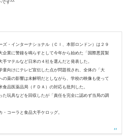
です^^
ーズ・インターナショナル（ＣＩ、本部ロンドン）は２９
大企業に警鐘を鳴らすとして今年から始めた「国際悪質製
大手マテルなど日米の４社を選んだと発表した。
学童向けにテレビ宣伝した点が問題視され、全体の「大
への薬の影響は未解明だとしながら、学校の映像も使って
米食品医薬品局（ＦＤＡ）の対応も批判した。
った玩具などを回収したが「責任を完全に認めず当局の調
カ・コーラと食品大手ケロッグ。