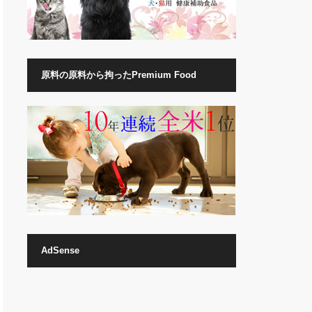
原料の原料から拘ったPremium Food
AdSense