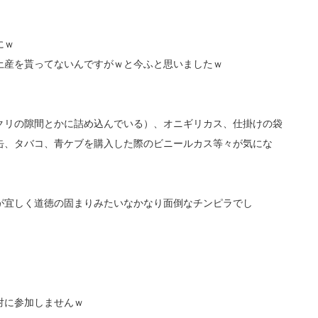
にｗ
土産を貰ってないんですがｗと今ふと思いましたｗ
クリの隙間とかに詰め込んでいる）、オニギリカス、仕掛けの袋
缶、タバコ、青ケブを購入した際のビニールカス等々が気にな
が宜しく道徳の固まりみたいなかなり面倒なチンピラでし
対に参加しませんｗ