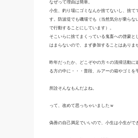
なぜって理由は簡単。
小生、釣り場にゴミなんか捨てないし、捨て
す。防波堤でも磯場でも（当然気分が乗らな
で行動することにしています）。
そこいらに捨てまくっている鬼畜への啓蒙と
はまらないので、まず参加することはありま
昨年だったか、どこぞやの方々の清掃活動に
る方の中に・・・普段、ルアーの箱やゴミを
所詮そんなもんだよね。
って、改めて思っちゃいましたｗ
偽善の自己満足でいいので、小生は小生がで