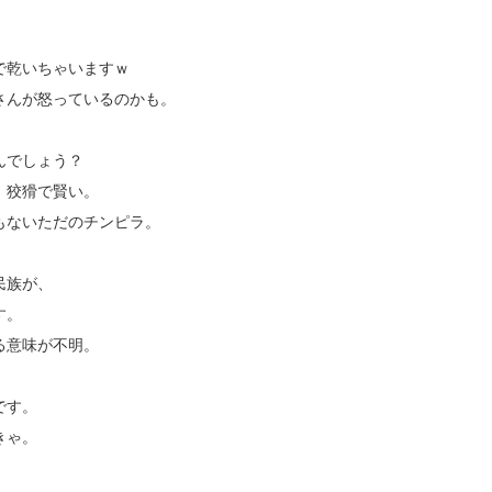
で乾いちゃいますｗ
さんが怒っているのかも。
んでしょう？
、狡猾で賢い。
もないただのチンピラ。
民族が、
す。
る意味が不明。
です。
きゃ。