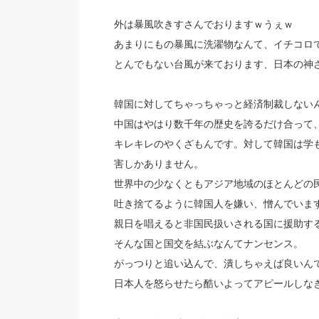
外は暴風吹きすさんでおりますｗうぇｗ
あまりにもの暴風に洗濯物なんて、イチコロ
とんでもない台風が来ております、日本の神
韓国に対してちゃっちゃっと経済制裁しない
中国はやはり数千年の歴史を誇るだけ合って
キレキレのやくざもんです。対して韓国は学
害しかありません。
世界中の少なくともアジア地域のほとんどの
吐き捨てるように韓国人を嫌い、憎んでいま
親日を唱えると非国民扱いされる国に援助す
そんな国と国交を結ぶなんてナンセンス。
がっつりと追い込んで、潰しちゃえば良いん
日本人を怒らせたら酷いよってアピールしな