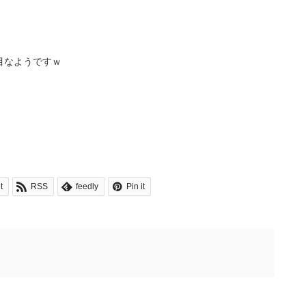
目なようですｗ
！
t
RSS
feedly
Pin it