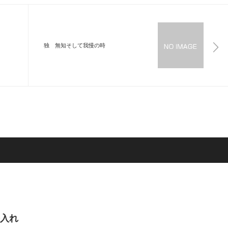
独 無知そして我慢の時
入れ