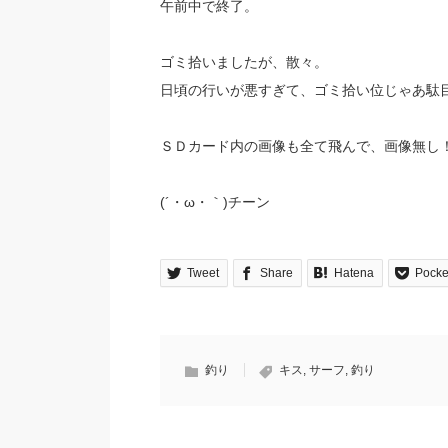
午前中で終了。
ゴミ拾いましたが、散々。
日頃の行いが悪すぎて、ゴミ拾い位じゃあ駄
ＳＤカード内の画像も全て飛んで、画像無し
(´・ω・｀)チーン
Tweet
Share
Hatena
Pocke
釣り
キス
,
サーフ
,
釣り