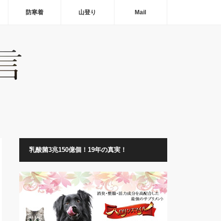
防寒着
山登り
Mail
乳酸菌3兆150億個！19年の真実！