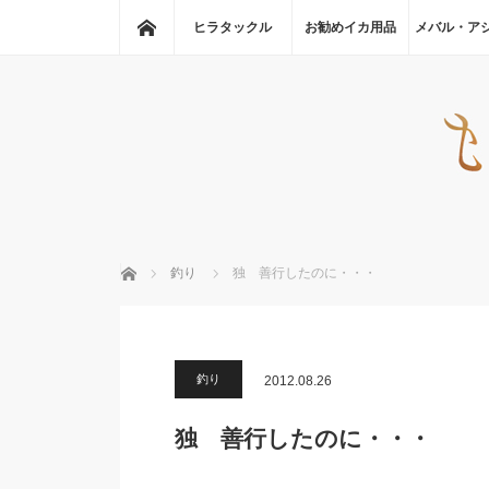
ホーム
ヒラタックル
お勧めイカ用品
メバル・ア
ホーム
釣り
独 善行したのに・・・
釣り
2012.08.26
独 善行したのに・・・