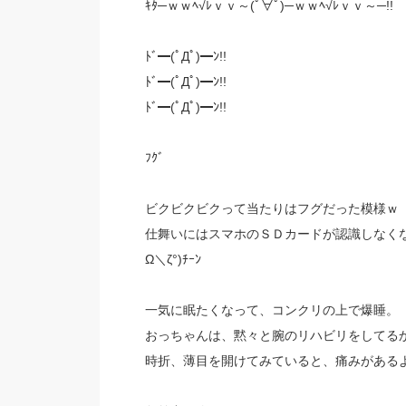
ｷﾀ─ｗｗﾍ√ﾚｖｖ～(ﾟ∀ﾟ)─ｗｗﾍ√ﾚｖｖ～─!!
ﾄﾞ━(ﾟДﾟ)━ﾝ!!
ﾄﾞ━(ﾟДﾟ)━ﾝ!!
ﾄﾞ━(ﾟДﾟ)━ﾝ!!
ﾌｸﾞ
ビクビクビクって当たりはフグだった模様ｗ
仕舞いにはスマホのＳＤカードが認識しなく
Ω＼ζ°)ﾁｰﾝ
一気に眠たくなって、コンクリの上で爆睡。
おっちゃんは、黙々と腕のリハビリをしてる
時折、薄目を開けてみていると、痛みがある