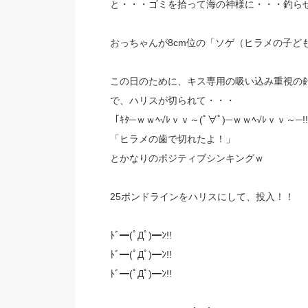
と・・・ゴミを拾って海の神様に・・・釣ら
おっちゃんが8cm位の「ソゲ（ヒラメの子ど
この日のために、キス専用の吸い込み重視の
で、ハリスが切られて・・・
「ｷﾀ─ｗｗﾍ√ﾚｖｖ～(ﾟ∀ﾟ)─ｗｗﾍ√ﾚｖｖ～─!
「ヒラメの歯で切れたよ！」
とかなりのポジティブシンキングｗ
25ポンドラインをハリスにして、投入！！
ﾄﾞ━(ﾟДﾟ)━ﾝ!!
ﾄﾞ━(ﾟДﾟ)━ﾝ!!
ﾄﾞ━(ﾟДﾟ)━ﾝ!!