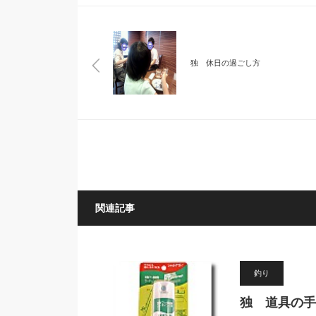
独 休日の過ごし方
関連記事
釣り
独 道具の手