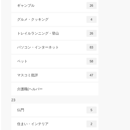
ギャンブル
26
グルメ・クッキング
4
トレイルランニング・登山
26
パソコン・インターネット
83
ペット
58
マスコミ批評
47
介護職(ヘルパー
23
仏門
5
住まい・インテリア
2