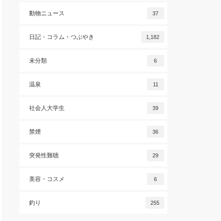
動物ニュース
37
日記・コラム・つぶやき
1,182
未分類
6
温泉
11
社会人大学生
39
禁煙
36
突発性難聴
29
美容・コスメ
6
釣り
255