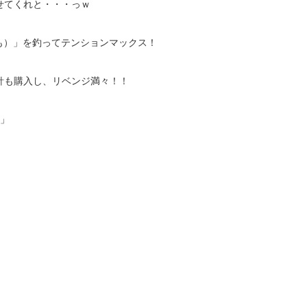
せてくれと・・・っｗ
も）」を釣ってテンションマックス！
針も購入し、リベンジ満々！！
!」