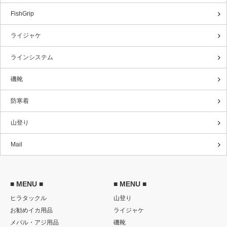
FishGrip
ライジャケ
ラインシステム
磯靴
防寒着
山登り
Mail
■ MENU ■
■ MENU ■
ヒラタックル
山登り
お勧めイカ用品
ライジャケ
メバル・アジ用品
磯靴