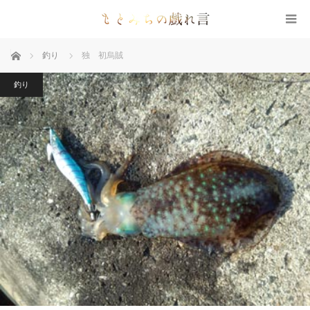
ホーム
釣り
独 初烏賊
釣り