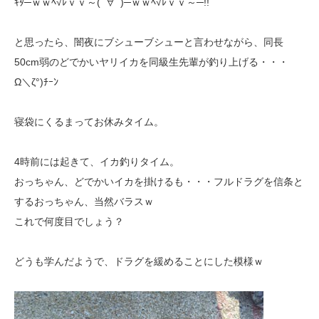
ｷﾀ─ｗｗﾍ√ﾚｖｖ～(ﾟ∀ﾟ)─ｗｗﾍ√ﾚｖｖ～─!!
と思ったら、闇夜にブシューブシューと言わせながら、同長
50cm弱のどでかいヤリイカを同級生先輩が釣り上げる・・・
Ω＼ζ°)ﾁｰﾝ
寝袋にくるまってお休みタイム。
4時前には起きて、イカ釣りタイム。
おっちゃん、どでかいイカを掛けるも・・・フルドラグを信条と
するおっちゃん、当然バラスｗ
これで何度目でしょう？
どうも学んだようで、ドラグを緩めることにした模様ｗ