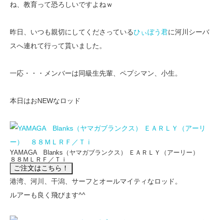
ね、教育って恐ろしいですよねｗ
昨日、いつも親切にしてくださっている
ひぃぼう君
に河川シーバ
スへ連れて行って貰いました。
一応・・・メンバーは同級生先輩、ペプシマン、小生。
本日はおNEWなロッド
YAMAGA Blanks（ヤマガブランクス） ＥＡＲＬＹ（アーリー）
８８ＭＬＲＦ／Ｔｉ
港湾、河川、干潟、サーフとオールマイティなロッド。
ルアーも良く飛びます^^