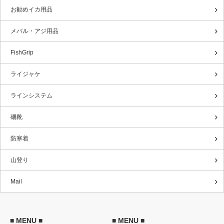
お勧めイカ用品
メバル・アジ用品
FishGrip
ライジャケ
ラインシステム
磯靴
防寒着
山登り
Mail
■ MENU ■
■ MENU ■