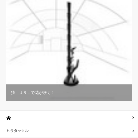
独 ＵＲＬで花が咲く！
ヒラタックル