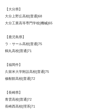
【大分県】
大分上野丘高校[普通]68
大分工業高等専門学校[機械]65
【鹿児島県】
ラ・サール高校[普通]75
鶴丸高校[普通]71
【福岡件】
久留米大学附設高校[普通]75
修猷館高校[普通]72
【長崎県】
青雲高校[普通]72
長崎西高校[理系]71