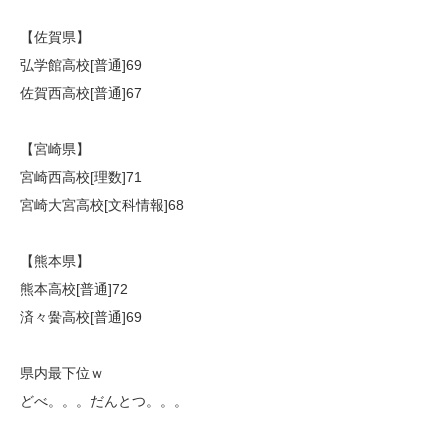
【佐賀県】
弘学館高校[普通]69
佐賀西高校[普通]67
【宮崎県】
宮崎西高校[理数]71
宮崎大宮高校[文科情報]68
【熊本県】
熊本高校[普通]72
済々黌高校[普通]69
県内最下位ｗ
どべ。。。だんとつ。。。