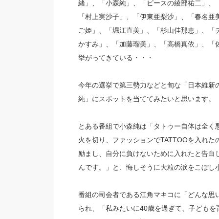
緒」、「小森純」、「ピースの綾部祐二」、
「村上実沙子」、「伊東亜梨沙」、「春名亜美
ご姫」、「堀江直美」、「杉山佳那恵」、「
かすみ」、「加藤瑠美」、「高橋真依」、「
挙がってきている・・・
今年の選挙で第三勢力などと旬な「日本維新
純」にスポットを当ててみたいと思います。
とある番組で小森純は「タトゥー自体は全く
火を切り、ファッションでTATTOOを入れた
励まし、自分に負けないために入れたと告白し
んです。」と、悔しそうに大粒の涙をこぼし
番組の司会者である江角マキコに「どんな思い
られ、「私みたいに40歳を過ぎて、子どもを