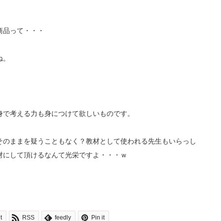
商品って・・・
ね。
身で考える力も身につけて欲しいものです。
そのままを疑うこともなく？教材として使われる先生もいらっし
材にして頂けるなんて光栄ですよ・・・ｗ
t
RSS
feedly
Pin it