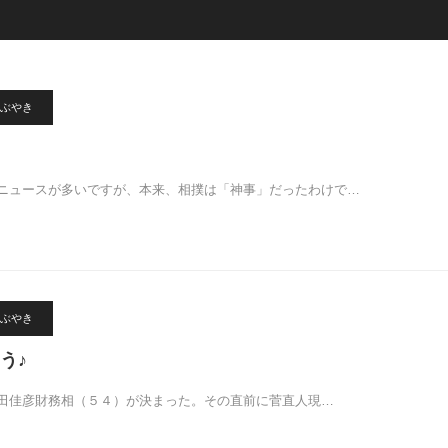
ぶやき
ニュースが多いですが、本来、相撲は「神事」だったわけで…
ぶやき
う♪
田佳彦財務相（５４）が決まった。その直前に菅直人現…