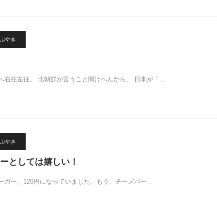
ぶやき
へ右往左往。 北朝鮮が言うこと聞けへんから、 日本が「…
ぶやき
ーとしては嬉しい！
ーガー、120円になっていました。もう、チーズバー…