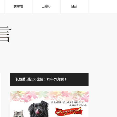
防寒着
山登り
Mail
乳酸菌3兆150億個！19年の真実！