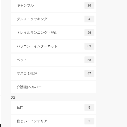
ギャンブル
26
グルメ・クッキング
4
トレイルランニング・登山
26
パソコン・インターネット
83
ペット
58
マスコミ批評
47
介護職(ヘルパー
23
仏門
5
住まい・インテリア
2