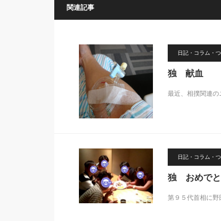
関連記事
日記・コラム・つ
独 献血
最近、相撲関連の
日記・コラム・つ
独 おめでと
第９５代首相に野