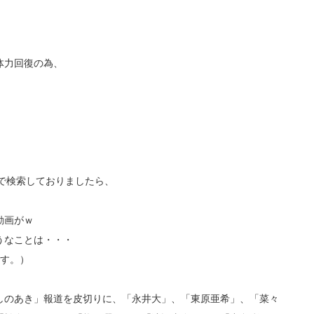
体力回復の為、
、
）
画で検索しておりましたら、
動画がｗ
うなことは・・・
です。）
しのあき」報道を皮切りに、「永井大」、「東原亜希」、「菜々