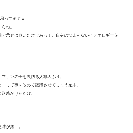
と思ってますｗ
からね。
動で示せば良いだけであって、自身のつまんないイデオロギーを
、ファンの子を裏切る人非人ぶり。
だよ！って事を改めて認識させてしまう始末。
に迷惑かけただけ。
意味が無い。