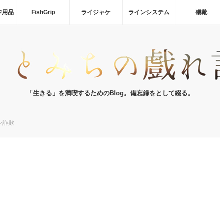
ジ用品
FishGrip
ライジャケ
ラインシステム
磯靴
「生きる」を満喫するためのBlog。備忘録をとして綴る。
ン詐欺