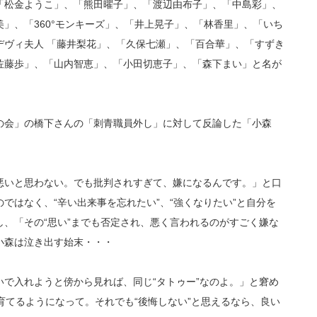
「松金ようこ」、「熊田曜子」、「渡辺由布子」、「中島彩」、
」、「360°モンキーズ」、「井上晃子」、「林香里」、「いち
デヴィ夫人 「藤井梨花」、「久保七瀬」、「百合華」、「すずき
佐藤歩」、「山内智恵」、「小田切恵子」、「森下まい」と名が
の会」の橋下さんの「刺青職員外し」に対して反論した「小森
悪いと思わない。でも批判されすぎて、嫌になるんです。」と口
のではなく、“辛い出来事を忘れたい”、“強くなりたい”と自分を
、「その“思い”までも否定され、悪く言われるのがすごく嫌な
小森は泣き出す始末・・・
で入れようと傍から見れば、同じ“タトゥー”なのよ。」と窘め
育てるようになって。それでも“後悔しない”と思えるなら、良い