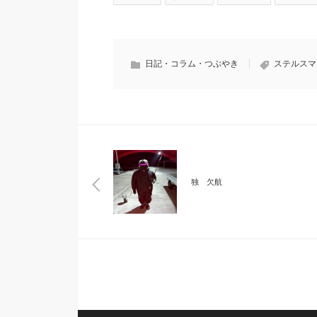
日記・コラム・つぶやき
ステルスマ
独 欠航