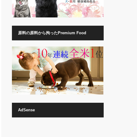
原料の原料から拘ったPremium Food
AdSense