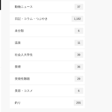
動物ニュース
37
日記・コラム・つぶやき
1,182
未分類
6
温泉
11
社会人大学生
39
禁煙
36
突発性難聴
29
美容・コスメ
6
釣り
255