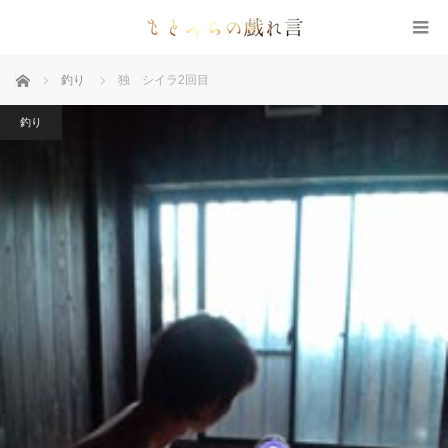
ホーム
釣り
独 シイラ2回目
釣り