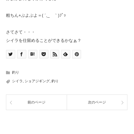
粗ちん+ぶよぶよ＝( ´,_ゝ｀)ﾌﾟｯ
さてさて・・・
シイラを仕留めることができるかなぁ？
釣り
シイラ
,
ショアジギング
,
釣り
前のページ
次のページ