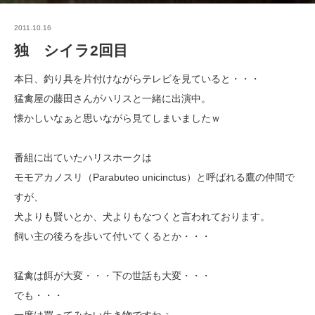
2011.10.16
独 シイラ2回目
本日、釣り具を片付けながらテレビを見ていると・・・
猛禽屋の藤田さんがハリスと一緒に出演中。
懐かしいなぁと思いながら見てしまいましたｗ
番組に出ていたハリスホークは
モモアカノスリ（Parabuteo unicinctus）と呼ばれる鷹の仲間で
すが、
犬よりも賢いとか、犬よりもなつくと言われております。
飼い主の後ろを歩いて付いてくるとか・・・
猛禽は餌が大変・・・下の世話も大変・・・
でも・・・
一度は買ってみたい生き物ですねぇ。