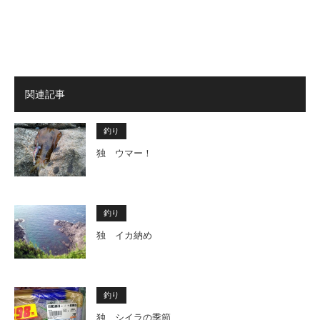
関連記事
釣り
独 ウマー！
釣り
独 イカ納め
釣り
独 シイラの季節