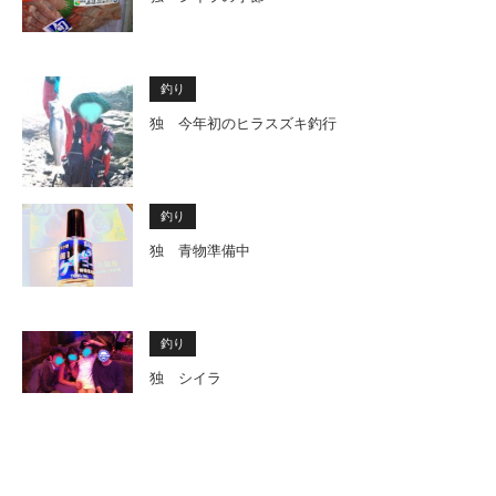
釣り
独 今年初のヒラスズキ釣行
釣り
独 青物準備中
釣り
独 シイラ