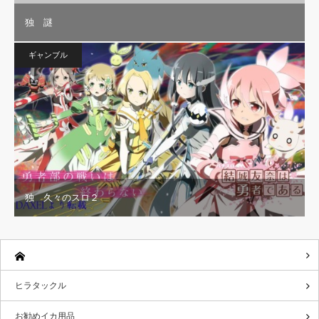
独 謎
ギャンブル
独 久々のスロ２
ヒラタックル
お勧めイカ用品