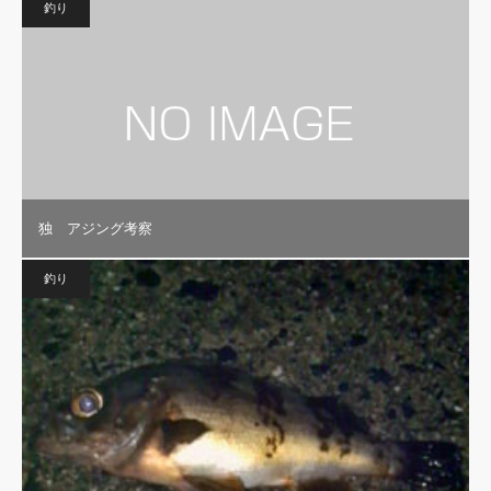
釣り
独 アジング考察
釣り