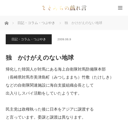
ホーム
日記・コラム・つぶやき
独 かけがえのない地球
日記・コラム・つぶやき
2009.06.9
独 かけがえのない地球
帰化した韓国人が対馬にある海上自衛隊対馬防備隊本部
（長崎県対馬市美津島町（みつしままち）竹敷（たけしき）
などの自衛隊関連施設に海自支援組織会長として
出入りしスパイ活動をしていたようです。
民主党は政権執った後に日本をアジアに譲渡する
と言っています。委譲と譲渡は異なります。