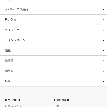
メバル・アジ用品
FishGrip
ライジャケ
ラインシステム
磯靴
防寒着
山登り
Mail
■ MENU ■
■ MENU ■
ヒラタックル
山登り